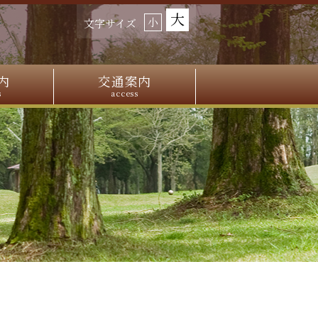
大
小
文字サイズ
内
交通案内
s
access