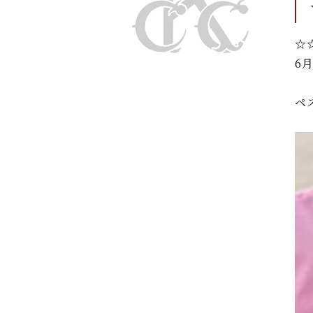
☆
6
ペ