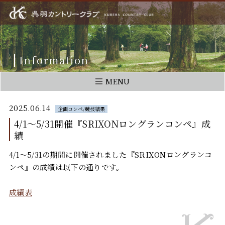
Information
MENU
2025.06.14
企画コンペ/競技結果
4/1～5/31開催『SRIXONロングランコンペ』成
績
4/1～5/31の期間に開催されました『SRIXONロングランコ
ンペ』の成績は以下の通りです。
成績表