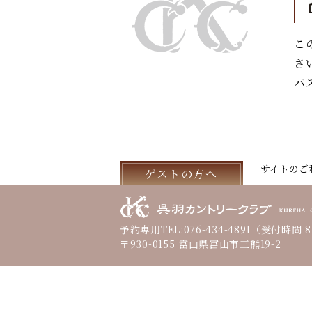
こ
さ
パ
サイトのご
ゲストの方へ
予約専用TEL:
076-434-4891
（受付時間 8:
〒930-0155 富山県富山市三熊19-2