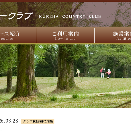
ース紹介
ご利用案内
施設案
course
how to use
facilitie
26.03.28
クラブ競技/競技結果