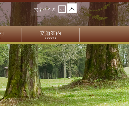
大
小
文字サイズ
内
交通案内
s
access