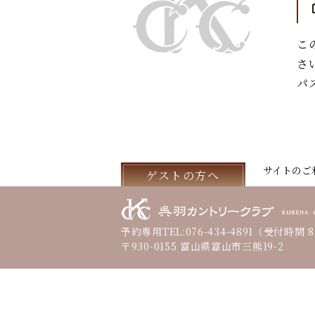
こ
さ
パ
サイトのご
ゲストの方へ
予約専用TEL:
076-434-4891
（受付時間 8:
〒930-0155 富山県富山市三熊19-2