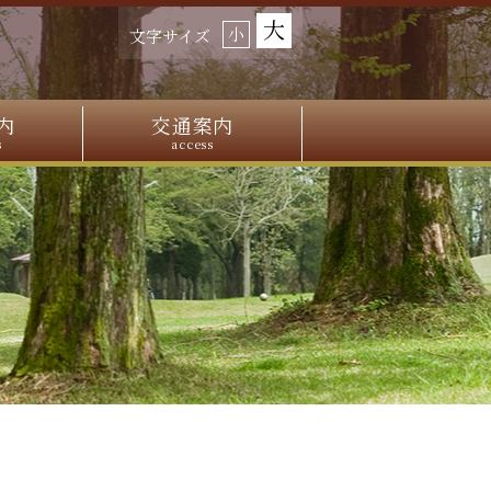
大
小
文字サイズ
内
交通案内
s
access