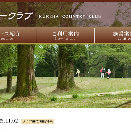
ース紹介
ご利用案内
施設案
course
how to use
facilitie
25.11.02
クラブ競技/競技結果