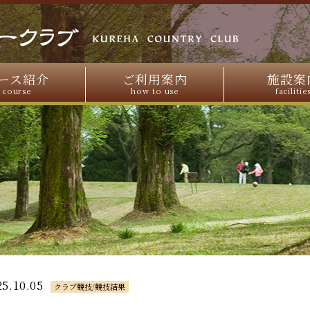
ース紹介
ご利用案内
施設案
course
how to use
facilitie
25.10.05
クラブ競技/競技結果