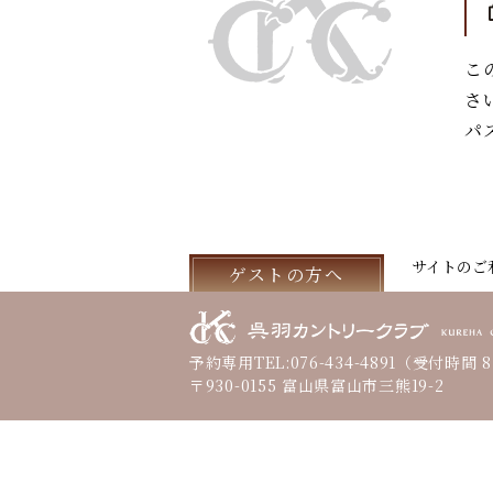
こ
さ
パ
サイトのご
ゲストの方へ
予約専用TEL:
076-434-4891
（受付時間 8:
〒930-0155 富山県富山市三熊19-2