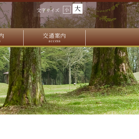
大
小
文字サイズ
内
交通案内
s
access