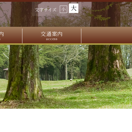
大
小
文字サイズ
内
交通案内
s
access