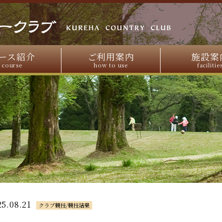
ース紹介
ご利用案内
施設案
course
how to use
facilitie
25.08.21
クラブ競技/競技結果