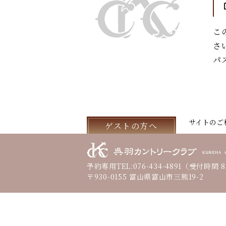
こ
さ
パ
サイトのご
ゲストの方へ
予約専用TEL:
076-434-4891
（受付時間 8:
〒930-0155 富山県富山市三熊19-2