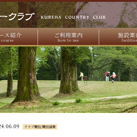
ース紹介
ご利用案内
施設案
course
how to use
facilitie
24.06.09
クラブ競技/競技結果