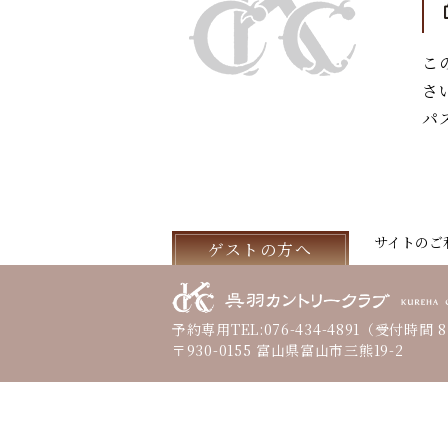
こ
さ
パ
サイトのご
ゲストの方へ
予約専用TEL:
076-434-4891
（受付時間 8:
〒930-0155 富山県富山市三熊19-2