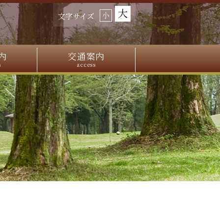
大
小
文字サイズ
内
交通案内
s
access